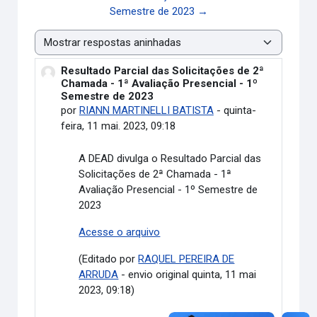
Semestre de 2023 →
Modo de visualização
Resultado Parcial das Solicitações de 2ª
Número de respostas: 0
Chamada - 1ª Avaliação Presencial - 1º
Semestre de 2023
por
RIANN MARTINELLI BATISTA
-
quinta-
feira, 11 mai. 2023, 09:18
A DEAD divulga o
Resultado Parcial das
Solicitações de 2ª Chamada - 1ª
Avaliação Presencial - 1º Semestre de
2023
Acesse o arquivo
(Editado por
RAQUEL PEREIRA DE
ARRUDA
- envio original quinta, 11 mai
2023, 09:18)