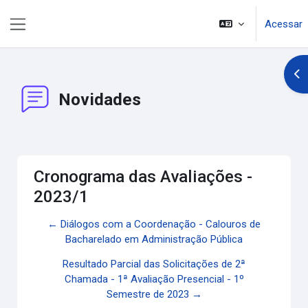
Ir para o conteúdo principal
Acessar
Painel lateral
Abr
Novidades
Cronograma das Avaliações -
2023/1
← Diálogos com a Coordenação - Calouros de
Bacharelado em Administração Pública
Resultado Parcial das Solicitações de 2ª
Chamada - 1ª Avaliação Presencial - 1º
Semestre de 2023 →