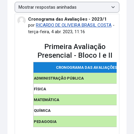
Modo de visualização
Cronograma das Avaliações - 2023/1
Número de respostas: 0
por
RICARDO DE OLIVEIRA BRASIL COSTA
-
terça-feira, 4 abr. 2023, 11:16
Primeira Avaliação
Presencial - Bloco I e II
CRONOGRAMA DAS AVALIAÇÕES
ADMINISTRAÇÃO PÚBLICA
FÍSICA
MATEMÁTICA
QUÍMICA
PEDAGOGIA