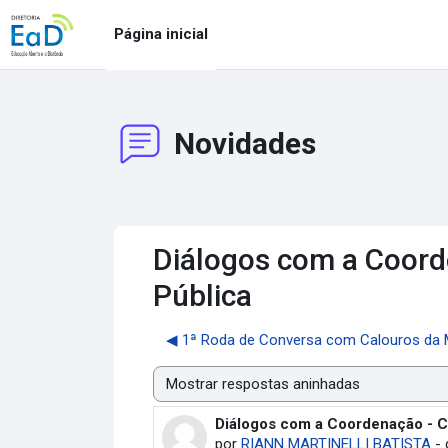
Ir para o conteúdo principal
Página inicial
Novidades
Diálogos com a Coord
Pública
◀︎ 1ª Roda de Conversa com Calouros da
Modo de visualização
Diálogos com a Coordenação - C
Número de respostas: 0
por
RIANN MARTINELLI BATISTA
-