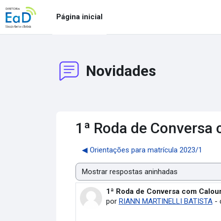
Ir para o conteúdo principal
Página inicial
Novidades
1ª Roda de Conversa 
◀︎ Orientações para matrícula 2023/1
Modo de visualização
1ª Roda de Conversa com Calou
Número de respostas: 0
por
RIANN MARTINELLI BATISTA
-