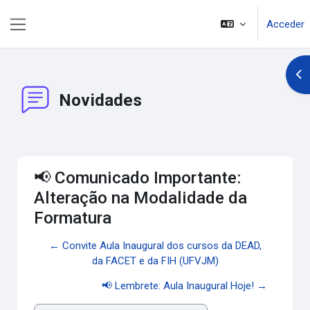
Salta al contenido principal
Acceder
Panel lateral
Abr
Novidades
📢 Comunicado Importante:
Alteração na Modalidade da
Formatura
← Convite Aula Inaugural dos cursos da DEAD,
da FACET e da FIH (UFVJM)
📢 Lembrete: Aula Inaugural Hoje! →