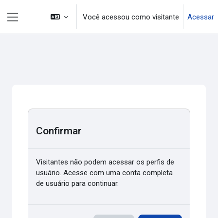
Ir para o conteúdo principal
Você acessou como visitante
Acessar
Painel lateral
Confirmar
Visitantes não podem acessar os perfis de
usuário. Acesse com uma conta completa
de usuário para continuar.