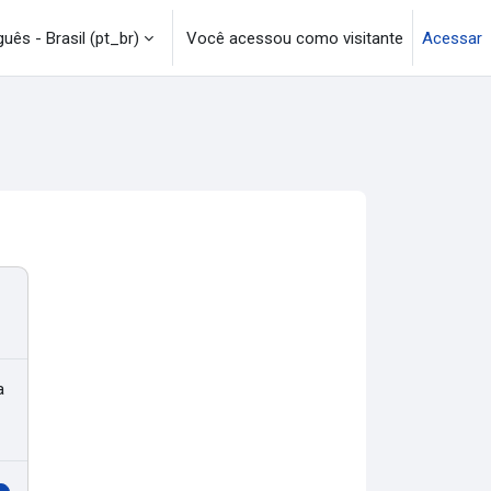
uês - Brasil ‎(pt_br)‎
Você acessou como visitante
Acessar
a