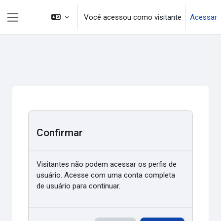
Ir para o conteúdo principal
Você acessou como visitante
Acessar
Painel lateral
Confirmar
Visitantes não podem acessar os perfis de
usuário. Acesse com uma conta completa
de usuário para continuar.