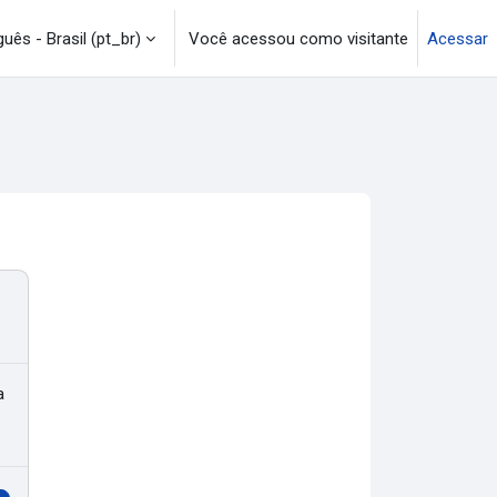
uês - Brasil ‎(pt_br)‎
Você acessou como visitante
Acessar
a