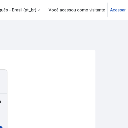
uês - Brasil ‎(pt_br)‎
Você acessou como visitante
Acessar
a