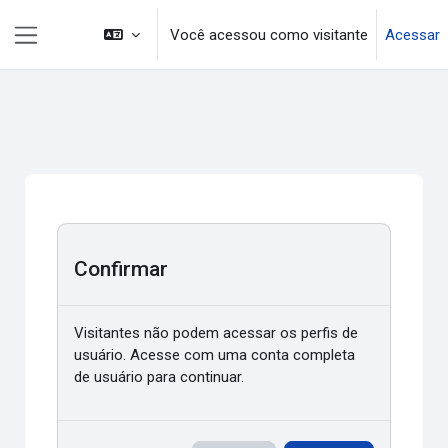
Ir para o conteúdo principal
Você acessou como visitante
Acessar
Painel lateral
Confirmar
Visitantes não podem acessar os perfis de
usuário. Acesse com uma conta completa
de usuário para continuar.