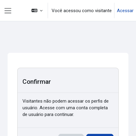
Ir para o conteúdo principal
Você acessou como visitante
Acessar
Painel lateral
Confirmar
Visitantes não podem acessar os perfis de
usuário. Acesse com uma conta completa
de usuário para continuar.