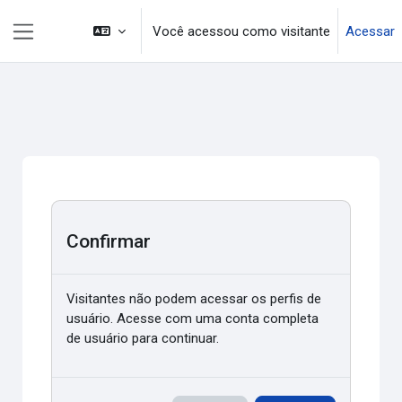
Ir para o conteúdo principal
Você acessou como visitante
Acessar
Painel lateral
Confirmar
Visitantes não podem acessar os perfis de
usuário. Acesse com uma conta completa
de usuário para continuar.