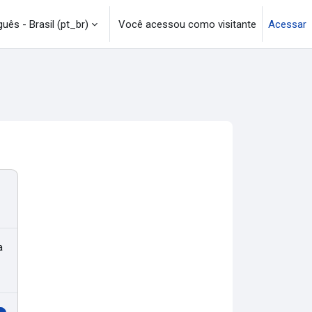
uês - Brasil ‎(pt_br)‎
Você acessou como visitante
Acessar
a