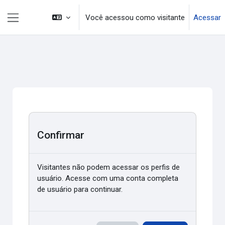
Ir para o conteúdo principal
Você acessou como visitante
Acessar
Painel lateral
Confirmar
Visitantes não podem acessar os perfis de
usuário. Acesse com uma conta completa
de usuário para continuar.