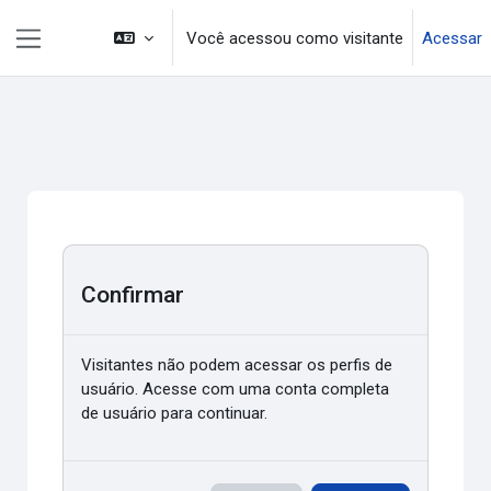
Ir para o conteúdo principal
Você acessou como visitante
Acessar
Painel lateral
Confirmar
Visitantes não podem acessar os perfis de
usuário. Acesse com uma conta completa
de usuário para continuar.