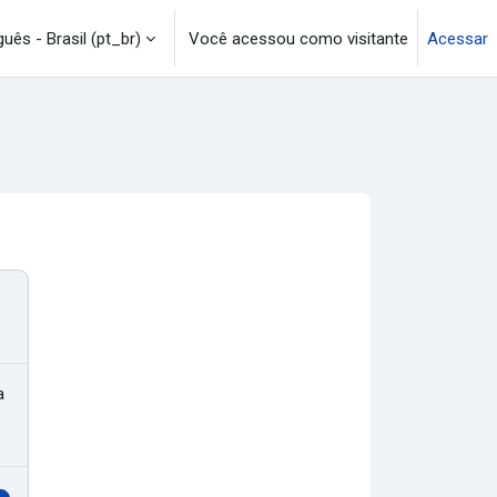
uês - Brasil ‎(pt_br)‎
Você acessou como visitante
Acessar
a