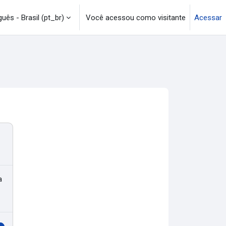
uês - Brasil ‎(pt_br)‎
Você acessou como visitante
Acessar
a