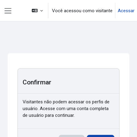
Ir para o conteúdo principal
Você acessou como visitante
Acessar
Painel lateral
Confirmar
Visitantes não podem acessar os perfis de
usuário. Acesse com uma conta completa
de usuário para continuar.