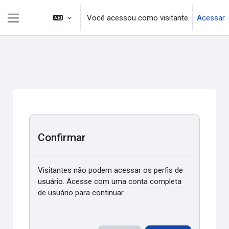
Ir para o conteúdo principal
Você acessou como visitante
Acessar
Painel lateral
Confirmar
Visitantes não podem acessar os perfis de
usuário. Acesse com uma conta completa
de usuário para continuar.