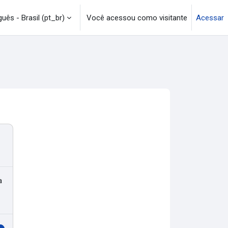
uês - Brasil ‎(pt_br)‎
Você acessou como visitante
Acessar
a