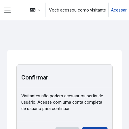
Ir para o conteúdo principal
Você acessou como visitante
Acessar
Painel lateral
Confirmar
Visitantes não podem acessar os perfis de
usuário. Acesse com uma conta completa
de usuário para continuar.