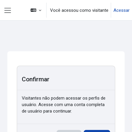
Ir para o conteúdo principal
Você acessou como visitante
Acessar
Painel lateral
Confirmar
Visitantes não podem acessar os perfis de
usuário. Acesse com uma conta completa
de usuário para continuar.