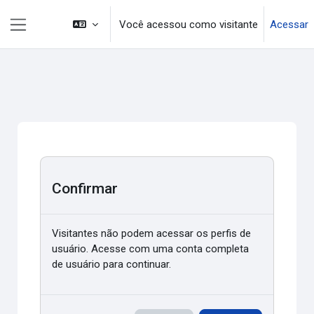
Ir para o conteúdo principal
Você acessou como visitante
Acessar
Painel lateral
Confirmar
Visitantes não podem acessar os perfis de
usuário. Acesse com uma conta completa
de usuário para continuar.