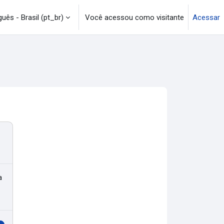
uês - Brasil ‎(pt_br)‎
Você acessou como visitante
Acessar
a