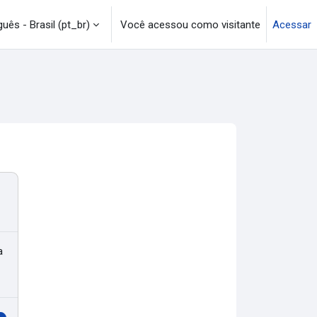
uês - Brasil ‎(pt_br)‎
Você acessou como visitante
Acessar
a