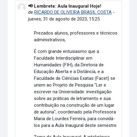
📢 Lembrete: Aula Inaugural Hoje!
Número de respuestas: 0
de
RICARDO DE OLIVEIRA BRASIL COSTA
-
jueves, 31 de agosto de 2023, 15:25
Prezados alunos, professores e técnicos
administrativos,
É com grande entusiasmo que a
Faculdade Interdisciplinar em
Humanidades (FIH), da Diretoria de
Educação Aberta e a Distância, e a
Faculdade de Ciências Exatas (Facet) se
unem ao Projeto de Pesquisa "Ler e
escrever na Universidade: investigação
sobre as práticas de letramento e sua
contribuição na construção de um lugar
de autoria", coordenado pela Professora
Maria de Lourdes Ferreira, para convidá-
los para a Aula Inaugural deste semestre.
Tema da Aula Inaugural: A inteligência