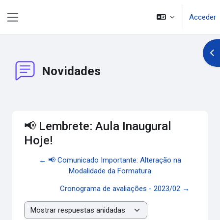
Salta al contenido principal
Acceder
Panel lateral
Abr
Novidades
📢 Lembrete: Aula Inaugural
Hoje!
← 📢 Comunicado Importante: Alteração na
Modalidade da Formatura
Cronograma de avaliações - 2023/02 →
Mostrar modo