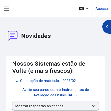
Ir para o conteúdo principal
Acessar
Painel lateral
Abr
Novidades
Nossos Sistemas estão de
Volta (e mais frescos)!
← Orientação de matrícula - 2023/02
Avalie seu curso com o Instrumentos de
Avaliação de Ensino-IAE →
Modo de visualização