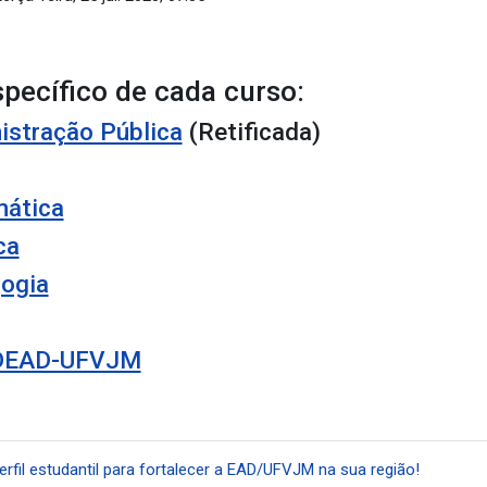
pecífico de cada curso:
istração Pública
(Retificada)
mática
ca
gogia
DEAD-UFVJM
erfil estudantil para fortalecer a EAD/UFVJM na sua região!