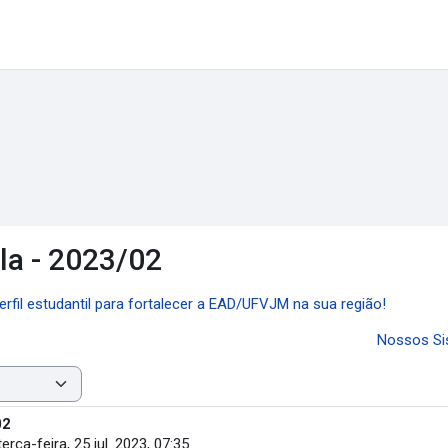
la - 2023/02
erfil estudantil para fortalecer a EAD/UFVJM na sua região!
Nossos Sis
02
terça-feira, 25 jul. 2023, 07:35