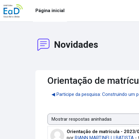
Ir para o conteúdo principal
Página inicial
Novidades
Orientação de matrícu
◀︎ Participe da pesquisa: Construindo um p
Modo de visualização
Orientação de matrícula - 2023/
Número de respostas: 0
por
RIANN MARTINELLI BATISTA
-