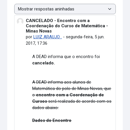
Modo de visualização
CANCELADO - Encontro com a
Número de respostas: 0
Coordenação do Curso de Matemática -
Minas Novas
por
LUIZ ARAUJO .
-
segunda-feira, 5 jun.
2017, 17:36
A DEAD informa que o encontro foi
cancelado.
A DEAD informa aos alunos de
Matemática do polo de Minas Novas, que
o
encontro com a Coordenação de
Cursos
será realizada de acordo com os
dados abaixo:
Dados do Encontro