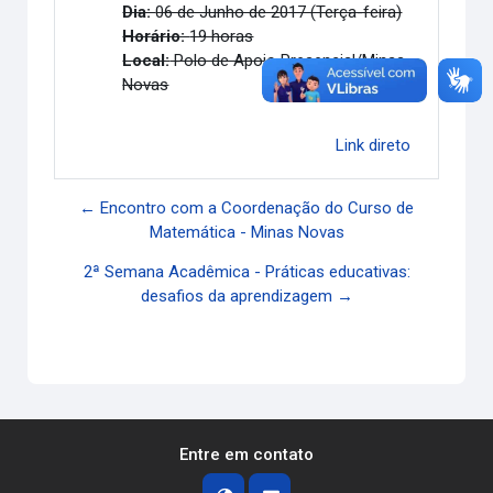
Dia:
06 de Junho de 2017 (Terça-feira)
Horário:
19 horas
Local:
Polo de Apoio Presencial/Minas
Novas
Link direto
← Encontro com a Coordenação do Curso de
Matemática - Minas Novas
2ª Semana Acadêmica - Práticas educativas:
desafios da aprendizagem →
Entre em contato