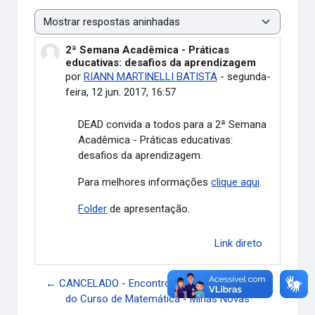
Modo de visualização
2ª Semana Acadêmica - Práticas
Número de respostas: 0
educativas: desafios da aprendizagem
por
RIANN MARTINELLI BATISTA
-
segunda-
feira, 12 jun. 2017, 16:57
DEAD convida a todos para a 2ª Semana
Acadêmica - Práticas educativas:
desafios da aprendizagem.
Para melhores informações
clique aqui
.
Folder
de apresentação.
Link direto
← CANCELADO - Encontro com a Coordenação
do Curso de Matemática - Minas Novas