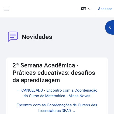
Ir para o conteúdo principal
Acessar
Painel lateral
Abr
Novidades
2ª Semana Acadêmica -
Práticas educativas: desafios
da aprendizagem
← CANCELADO - Encontro com a Coordenação
do Curso de Matemática - Minas Novas
Encontro com as Coordenações de Cursos das
Licenciaturas DEAD →