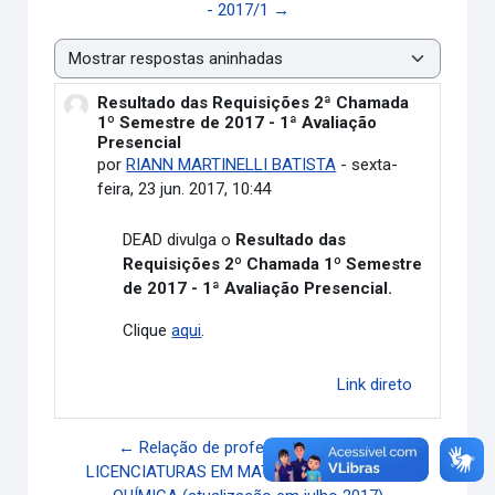
- 2017/1 →
Modo de visualização
Resultado das Requisições 2ª Chamada
Número de respostas: 0
1º Semestre de 2017 - 1ª Avaliação
Presencial
por
RIANN MARTINELLI BATISTA
-
sexta-
feira, 23 jun. 2017, 10:44
DEAD divulga o
Resultado das
Requisições 2º Chamada 1º Semestre
de 2017 -
1ª Avaliação Presencial.
Clique
aqui
.
Link direto
← Relação de professores 2017/1-
LICENCIATURAS EM MATEMÁTICA, FÍSICA E