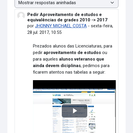
Modo de visualização
Pedir Aproveitamento de estudos e
Número de respostas: 0
equivalências de grades 2010 -> 2017
por
JHONNY MICHAEL COSTA
-
sexta-feira,
28 jul. 2017, 10:55
Prezados alunos das Licenciaturas, para
pedir
aproveitamento de estudos
ou
para aqueles
alunos veteranos que
ainda devem diciplinas
, pedimos para
ficarem atentos nas tabelas a seguir:
Tocar
Vídeo