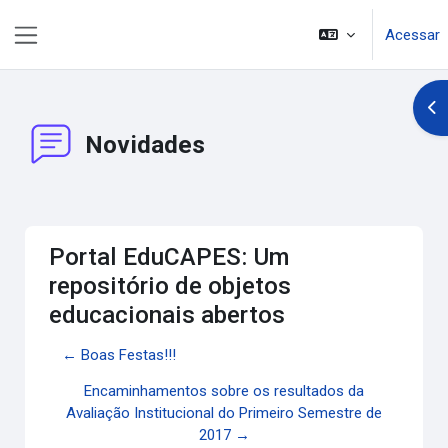
Ir para o conteúdo principal
Acessar
Painel lateral
Abr
Novidades
Portal EduCAPES: Um
repositório de objetos
educacionais abertos
← Boas Festas!!!
Encaminhamentos sobre os resultados da
Avaliação Institucional do Primeiro Semestre de
2017 →