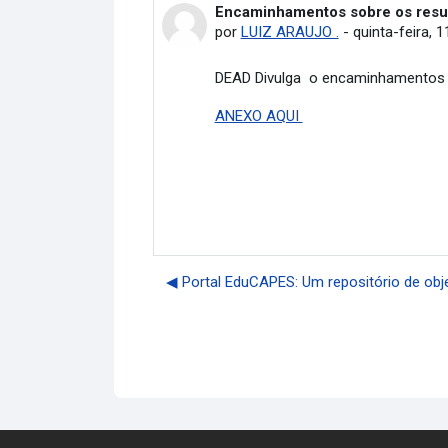
Encaminhamentos sobre os result
Número de respostas: 0
por
LUIZ ARAUJO .
-
quinta-feira, 1
DEAD Divulga o encaminhamentos so
ANEXO AQUI
◀︎ Portal EduCAPES: Um repositório de obj