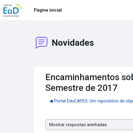
Ir para o conteúdo principal
Página inicial
Novidades
Encaminhamentos sobre
Semestre de 2017
◀︎ Portal EduCAPES: Um repositório de obj
Modo de visualização