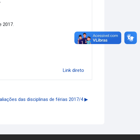
7
e 2017.
Link direto
iações das disciplinas de férias 2017/4 ▶︎