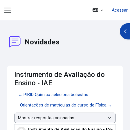
Ir para o conteúdo principal
Acessar
Painel lateral
Abr
Novidades
Instrumento de Avaliação do
Ensino - IAE
← PIBID Química seleciona bolsistas
Orientações de matrículas do curso de Física →
Modo de visualização
Instrumento de Avaliação do Ensino - IAE
Número de respostas: 0