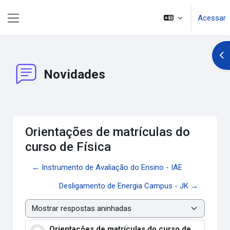
Ir para o conteúdo principal
Acessar
Painel lateral
Abr
Novidades
Orientações de matrículas do
curso de Física
← Instrumento de Avaliação do Ensino - IAE
Desligamento de Energia Campus - JK →
Modo de visualização
Orientações de matrículas do curso de
Número de respostas: 0