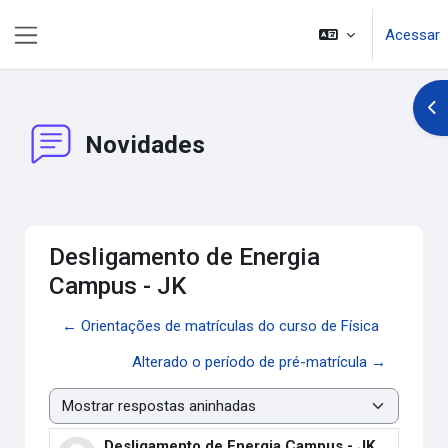
Ir para o conteúdo principal
Acessar
Painel lateral
Abr
Novidades
Desligamento de Energia
Campus - JK
← Orientações de matrículas do curso de Física
Alterado o período de pré-matrícula →
Modo de visualização
Desligamento de Energia Campus - JK
Número de respostas: 0