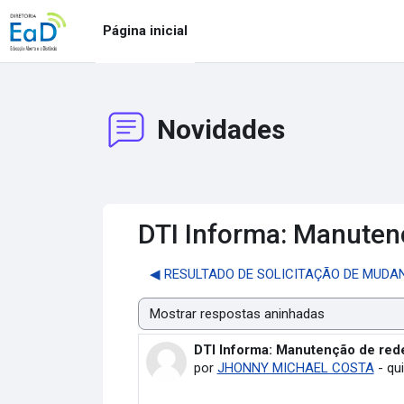
Ir para o conteúdo principal
Página inicial
Novidades
DTI Informa: Manuten
◀︎ RESULTADO DE SOLICITAÇÃO DE MUDA
Modo de visualização
DTI Informa: Manutenção de red
Número de respostas: 0
por
JHONNY MICHAEL COSTA
-
qui