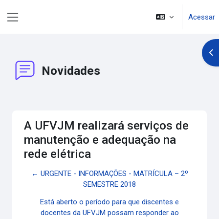
Ir para o conteúdo principal
Acessar
Painel lateral
Abr
Novidades
A UFVJM realizará serviços de
manutenção e adequação na
rede elétrica
← URGENTE - INFORMAÇÕES - MATRÍCULA – 2º
SEMESTRE 2018
Está aberto o período para que discentes e
docentes da UFVJM possam responder ao