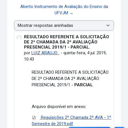
Aberto Instrumento de Avaliação do Ensino da
UFVJM →
Modo de visualização
RESULTADO REFERENTE A SOLICITAÇÃO
Número de respostas: 0
DE 2ª CHAMADA DA 2ª AVALIAÇÃO
PRESENCIAL 2019/1 - PARCIAL.
por
LUIZ ARAUJO .
-
quinta-feira, 4 jul. 2019,
10:43
RESULTADO REFERENTE A SOLICITAÇÃO
DE 2ª CHAMADA DA 2ª AVALIAÇÃO
PRESENCIAL 2019/1 -
PARCIAL
.
Arquivo disponível em anexo:
Requisições 2º Chamada 2ª AVA - 1º
Semestre de 2019.pdf