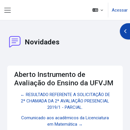
Ir para o conteúdo principal
Acessar
Painel lateral
Abr
Novidades
Aberto Instrumento de
Avaliação do Ensino da UFVJM
← RESULTADO REFERENTE A SOLICITAÇÃO DE
2ª CHAMADA DA 2ª AVALIAÇÃO PRESENCIAL
2019/1 - PARCIAL.
Comunicado aos acadêmicos da Licenciatura
em Matemática →