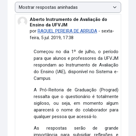
Modo de visualização
Aberto Instrumento de Avaliação do
Número de respostas: 0
Ensino da UFVJM
por
RAQUEL PEREIRA DE ARRUDA
-
sexta-
feira, 5 jul. 2019, 17:38
Começou no dia 1º de julho, o período
para que alunos e professores da UFVJM
respondam ao Instrumento de Avaliação
do Ensino (IAE), disponível no Sistema e-
Campus.
A Pró-Reitoria de Graduação (Prograd)
ressalta que o questionário é totalmente
sigiloso, ou seja, em momento algum
aparecerá o nome do colaborador para
qualquer pessoa que acessá-lo.
As respostas serão de grande
importância para subsidiar reflexões e