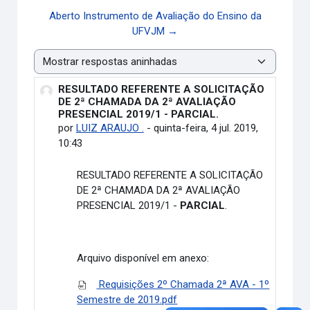
Aberto Instrumento de Avaliação do Ensino da
UFVJM →
Modo de visualização
RESULTADO REFERENTE A SOLICITAÇÃO
Número de respostas: 0
DE 2ª CHAMADA DA 2ª AVALIAÇÃO
PRESENCIAL 2019/1 - PARCIAL.
por
LUIZ ARAUJO .
-
quinta-feira, 4 jul. 2019,
10:43
RESULTADO REFERENTE A SOLICITAÇÃO
DE 2ª CHAMADA DA 2ª AVALIAÇÃO
PRESENCIAL 2019/1 -
PARCIAL
.
Arquivo disponível em anexo:
Requisições 2º Chamada 2ª AVA - 1º
Semestre de 2019.pdf