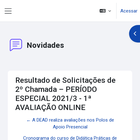
Ir para o conteúdo principal
Acessar
Painel lateral
Abr
Novidades
Resultado de Solicitações de
2º Chamada – PERÍODO
ESPECIAL 2021/3 - 1ª
AVALIAÇÃO ONLINE
← A DEAD realiza avaliações nos Polos de
Apoio Presencial
Cronograma do curso de Didática Práticas de