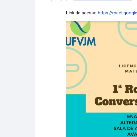
Li
nk de acesso
https://meet.googl