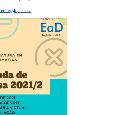
e.com/gyk-pzhc-tio
.