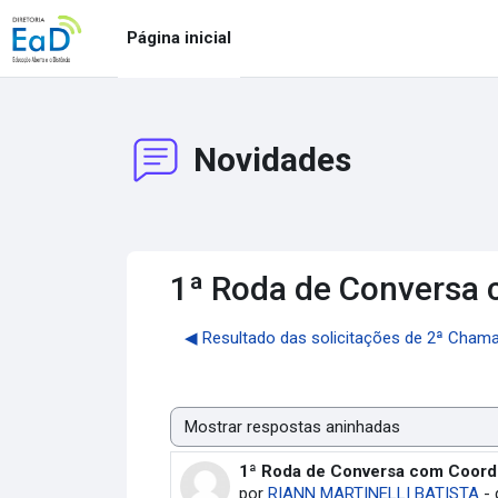
Ir para o conteúdo principal
Página inicial
Novidades
1ª Roda de Conversa
◀︎ Resultado das solicitações de 2ª Ch
Modo de visualização
1ª Roda de Conversa com Coord
Número de respostas: 0
por
RIANN MARTINELLI BATISTA
-