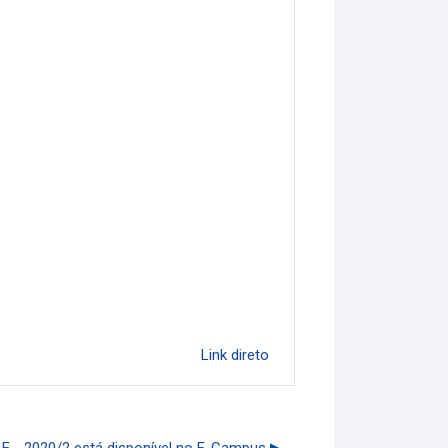
Link direto
AE - 2020/2 está disponível no E-Campus ▶︎