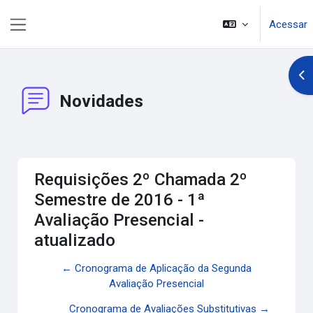
Ir para o conteúdo principal
Acessar
Painel lateral
Abr
Novidades
Requisições 2º Chamada 2º
Semestre de 2016 - 1ª
Avaliação Presencial -
atualizado
← Cronograma de Aplicação da Segunda
Avaliação Presencial
Cronograma de Avaliações Substitutivas →