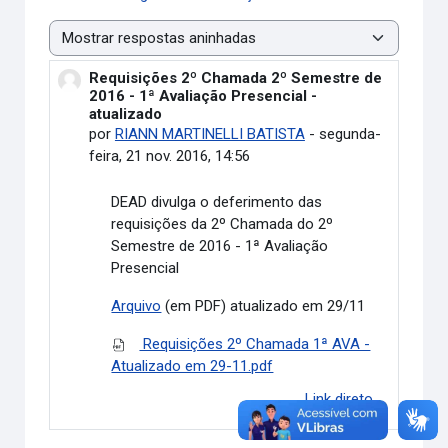
Modo de visualização
Requisições 2º Chamada 2º Semestre de
Número de respostas: 0
2016 - 1ª Avaliação Presencial -
atualizado
por
RIANN MARTINELLI BATISTA
-
segunda-
feira, 21 nov. 2016, 14:56
DEAD divulga o deferimento das
requisições da 2º Chamada do 2º
Semestre de 2016 - 1ª Avaliação
Presencial
Arquivo
(em PDF) atualizado em 29/11
Requisições 2º Chamada 1ª AVA -
Atualizado em 29-11.pdf
Link direto