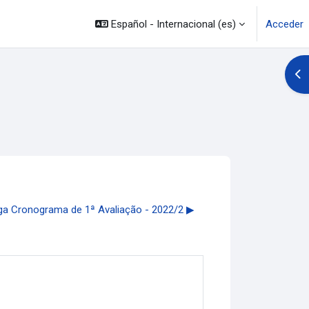
Español - Internacional ‎(es)‎
Acceder
Abr
ga Cronograma de 1ª Avaliação - 2022/2 ▶︎