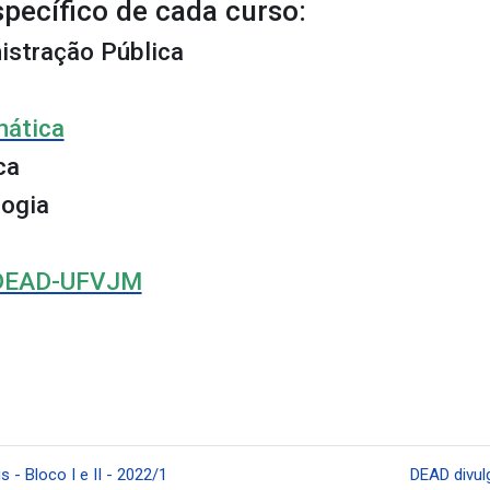
pecífico de cada curso:
istração Pública
mática
ca
gogia
DEAD-UFVJM
- Bloco I e II - 2022/1
DEAD divul