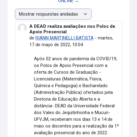
ONLINE →
Mostrar modo
A DEAD realiza avaliações nos Polos de
Número de respuestas: 0
Apoio Presencial
de
RIANN MARTINELLI BATISTA
-
martes,
17 de mayo de 2022, 10:04
Após 02 anos de pandemia da COVID/19,
os Polos de Apoio Presencial com a
oferta de Cursos de Graduação -
Licenciaturas (Matemática, Física,
Química e Pedagogia) e Bacharelado
(Administração Pública) ofertados pela
Diretoria de Educação Aberta e a
distância- DEAD da Universidade Federal
dos Vales do Jequitinhonha e Mucuri-
UFVJM, receberam nos dias 13 e 14 de
maio os discentes para a realização da 1ª
avaliação presencial do ano de 2022.