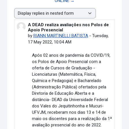
ONLINE →
Display mode
A DEAD realiza avaliações nos Polos de
Number of replies: 0
Apoio Presencial
by
RIANN MARTINELLI BATISTA
-
Tuesday,
17 May 2022, 10:04 AM
Após 02 anos de pandemia da COVID/19,
os Polos de Apoio Presencial com a
oferta de Cursos de Graduação -
Licenciaturas (Matemática, Física,
Química e Pedagogia) e Bacharelado
(Administração Pública) ofertados pela
Diretoria de Educação Aberta e a
distância- DEAD da Universidade Federal
dos Vales do Jequitinhonha e Mucuri-
UFVJM, receberam nos dias 13 e 14 de
maio os discentes para a realização da 1ª
avaliação presencial do ano de 2022.