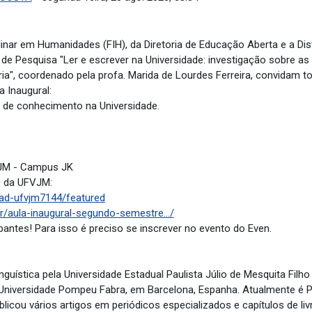
linar em Humanidades (FIH), da Diretoria de Educação Aberta e a Dis
 de Pesquisa "Ler e escrever na Universidade: investigação sobre as
ia", coordenado pela profa. Marida de Lourdes Ferreira, convidam t
a Inaugural:
ção de conhecimento na Universidade.
FVJM - Campus JK
D da UFVJM:
ad-ufvjm7144/featured
r/aula-inaugural-segundo-semestre.../
cipantes! Para isso é preciso se inscrever no evento do Even.
guística pela Universidade Estadual Paulista Júlio de Mesquita Filh
 Universidade Pompeu Fabra, em Barcelona, Espanha. Atualmente é 
blicou vários artigos em periódicos especializados e capítulos de l