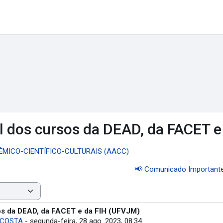
al dos cursos da DEAD, da FACET 
ÊMICO-CIENTÍFICO-CULTURAIS (AACC)
📢 Comunicado Importante:
sos da DEAD, da FACET e da FIH (UFVJM)
 COSTA
-
segunda-feira, 28 ago. 2023, 08:34