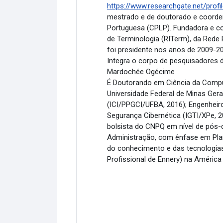
https://www.researchgate.net/prof
mestrado e de doutorado e coorden
Portuguesa (CPLP). Fundadora e c
de Terminologia (RITerm), da Rede 
foi presidente nos anos de 2009-201
Integra o corpo de pesquisadores d
Mardochée Ogécime
É Doutorando em Ciência da Comput
Universidade Federal de Minas Ger
(ICI/PPGCI/UFBA, 2016); Engenheiro
Segurança Cibernética (IGTI/XPe, 2
bolsista do CNPQ em nível de pós-
Administração, com ênfase em Plan
do conhecimento e das tecnologias,
Profissional de Ennery) na América 