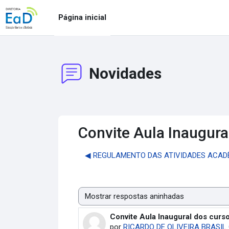
Ir para o conteúdo principal
Página inicial
Novidades
Convite Aula Inaugur
◀︎ REGULAMENTO DAS ATIVIDADES ACAD
Modo de visualização
Convite Aula Inaugural dos cur
Número de respostas: 0
por
RICARDO DE OLIVEIRA BRASIL